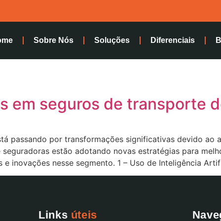
ome
Sobre Nós
Soluções
Diferenciais
B
s em seguros de transporte d
stá passando por transformações significativas devido ao 
 seguradoras estão adotando novas estratégias para melhora
 e inovações nesse segmento. 1 – Uso de Inteligência Artifi
Links
úteis
Nave