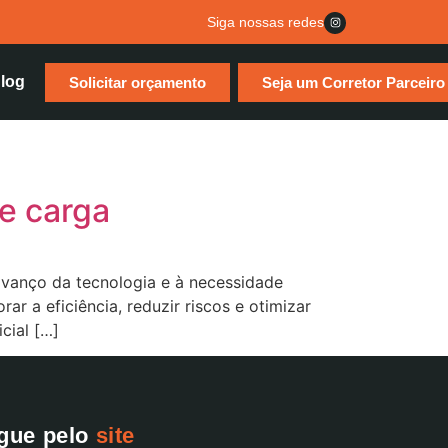
Siga nossas redes
log
Solicitar orçamento
Seja um Corretor Parceiro
e carga
avanço da tecnologia e à necessidade
r a eficiência, reduzir riscos e otimizar
cial […]
gue pelo
site